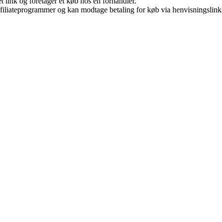
t link og foretager et køb hos en forhandler.
affiliateprogrammer og kan modtage betaling for køb via henvisningslinks