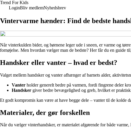
Trend For Kids
Login
Bliv medlem
Nyhedsbrev
Vintervarme hænder: Find de bedste handsk
Når vinterkulden bider, og børnene leger ude i sneen, er varme og tørre
fornøjelse. Men hvordan vælger man de bedste? Her får du en guide til, 
Handsker eller vanter – hvad er bedst?
Valget mellem handsker og vanter afhænger af barnets alder, aktivitets
Vanter
holder generelt bedre på varmen, fordi fingrene deler kro
Handsker
giver bedre bevægelighed og greb, hvilket er praktisk 
Et godt kompromis kan være at have begge dele – vanter til de kolde da
Materialer, der gør forskellen
Når du vælger vinterhandsker, er materialet afgørende for både varme,