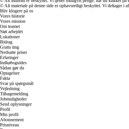
© Alt indhold er beskyttet. Vi tjener muligvis penge, når du klikker på e
© Alt materiale på denne side er ophavsretligt beskyttet. Vi deltager i 
Bliv klogere på os
Vores historie
Vores mission
Om teamet
Støt arbejdet
Lokationer
Bidrag
Gratis ting
Nedsatte priser
Erfaringer
Indkøbsguides
Sådan gør du
Optagelser
Fakta
Svar på spørgsmål
Vejledning
Tilbagemelding
Jobmuligheder
Send oplysninger
Profil
Min profil
Abonnement
Prisniveau