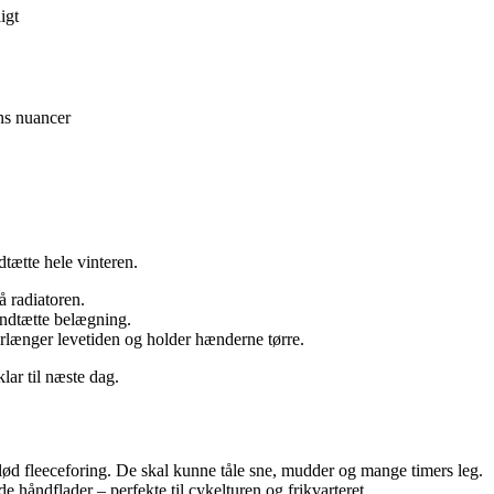
igt
ns nuancer
dtætte hele vinteren.
å radiatoren.
ndtætte belægning.
orlænger levetiden og holder hænderne tørre.
klar til næste dag.
d fleeceforing. De skal kunne tåle sne, mudder og mange timers leg.
åndflader – perfekte til cykelturen og frikvarteret.