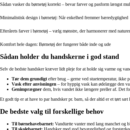
Sådan vasker du børnetøj korrekt – bevar farver og pasform længst mul
Minimalistisk design i børnetøj: Når enkelhed fremmer bæredygtighed
Efterårets farver i børnetøj – vælg mønstre, der harmonerer med nature
Komfort hele dagen: Børnetøj der fungerer både inde og ude
Sådan holder du handskerne i god stand
Selv de bedste handsker kræver lidt pleje for at holde sig varme og van
Tør dem grundigt
efter brug – gerne ved stuetemperatur, ikke p
Vask efter anvisningen
– for hyppig vask kan ødelægge den va
Genimprægner
dem, hvis vandet ikke længere preller af. Det f
Et godt tip er at have to par handsker pr. barn, så der altid er et tørt sæt 
De bedste valg til forskellige behov
Til børnehavebarnet:
Vandtætte vanter med lang manchet og blø
Til skolebarnet:
Handsker med god bevægelighed og forstærkede h