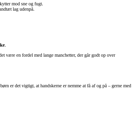
kytter mod sne og fugt.
vandtæt lag udenpå.
rke
.
det være en fordel med lange manchetter, der går godt op over
børn er det vigtigt, at handskerne er nemme at få af og på – gerne med