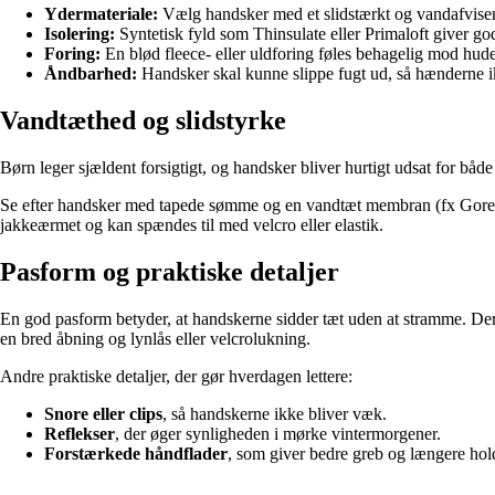
Ydermateriale:
Vælg handsker med et slidstærkt og vandafvisen
Isolering:
Syntetisk fyld som Thinsulate eller Primaloft giver go
Foring:
En blød fleece- eller uldforing føles behagelig mod hud
Åndbarhed:
Handsker skal kunne slippe fugt ud, så hænderne ikk
Vandtæthed og slidstyrke
Børn leger sjældent forsigtigt, og handsker bliver hurtigt udsat for både
Se efter handsker med tapede sømme og en vandtæt membran (fx Gore-Tex
jakkeærmet og kan spændes til med velcro eller elastik.
Pasform og praktiske detaljer
En god pasform betyder, at handskerne sidder tæt uden at stramme. Der 
en bred åbning og lynlås eller velcrolukning.
Andre praktiske detaljer, der gør hverdagen lettere:
Snore eller clips
, så handskerne ikke bliver væk.
Reflekser
, der øger synligheden i mørke vintermorgener.
Forstærkede håndflader
, som giver bedre greb og længere hol