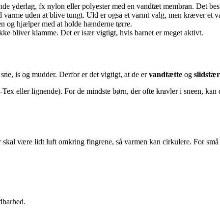
de yderlag, fx nylon eller polyester med en vandtæt membran. Det bes
d varme uden at blive tungt. Uld er også et varmt valg, men kræver et 
en og hjælper med at holde hænderne tørre.
e bliver klamme. Det er især vigtigt, hvis barnet er meget aktivt.
 sne, is og mudder. Derfor er det vigtigt, at de er
vandtætte
og
slidstæ
 eller lignende). For de mindste børn, der ofte kravler i sneen, kan 
skal være lidt luft omkring fingrene, så varmen kan cirkulere. For små 
dbarhed.