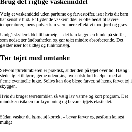
Brug det rigtige vaskemiddel
Vælg et vaskemiddel uden parfume og farvestoffer, især hvis dit barn
har sensitiv hud. Et flydende vaskemiddel er ofte bedst til lavere
temperaturer, mens pulver kan være mere effektivt mod jord og græs.
Undgå skyllemiddel til børnetøj – det kan lægge en hinde på stoffet,
som nedsætter åndbarheden og gør tøjet mindre absorberende. Det
gælder især for uldtøj og funktionstøj.
Tør tøjet med omtanke
Selvom tørretumbleren er praktisk, slider den på tøjet over tid. Hæng i
stedet tøjet til tørre, gerne udendørs, hvor frisk luft hjælper med at
fjerne eventuelle lugte. Sollys kan dog blege farver, så hæng farvet tøj i
skyggen.
Hvis du bruger tørretumbler, så vælg lav varme og kort program. Det
mindsker risikoen for krympning og bevarer tøjets elasticitet.
Sådan vasker du børnetøj korrekt – bevar farver og pasform længst
muligt