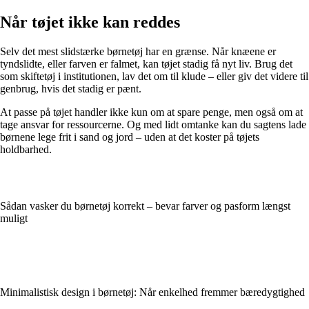
Når tøjet ikke kan reddes
Selv det mest slidstærke børnetøj har en grænse. Når knæene er
tyndslidte, eller farven er falmet, kan tøjet stadig få nyt liv. Brug det
som skiftetøj i institutionen, lav det om til klude – eller giv det videre til
genbrug, hvis det stadig er pænt.
At passe på tøjet handler ikke kun om at spare penge, men også om at
tage ansvar for ressourcerne. Og med lidt omtanke kan du sagtens lade
børnene lege frit i sand og jord – uden at det koster på tøjets
holdbarhed.
Sådan vasker du børnetøj korrekt – bevar farver og pasform længst
muligt
Minimalistisk design i børnetøj: Når enkelhed fremmer bæredygtighed