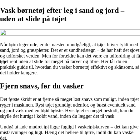
Vask børnetøj efter leg i sand og jord –
uden at slide på tøjet
Når børn leger ude, er det næsten uundgåeligt, at tøjet bliver fyldt med
sand, jord og græspletter. Det er et sundhedstegn – de har haft det sjovt
og udforsket verden. Men for forældre kan det være en udfordring at få
tøjet rent uden at slide for meget på farver og fibre. Her får du en
praktisk guide til, hvordan du vasker børnetøj effektivt og skånsomt, så
det holder længere.
Fjern snavs, før du vasker
Det første skridt er at fjerne så meget løst snavs som muligt, inden tøjet
ryger i maskinen. Ryst tøjet grundigt udenfor, og børst eventuelt sand
og jord væk med en blød børste. Hvis tøjet er meget beskidt, kan du
skylle det hurtigt i koldt vand, inden du lægger det til vask.
Undgå at lade mudret tøj ligge fugtigt i vasketøjskurven – det kan give
misfarvninger og lugt. Hæng det hellere til tørre, indtil du kan vaske
det.