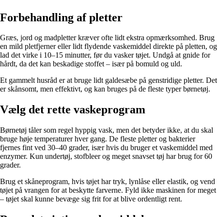
Forbehandling af pletter
Græs, jord og madpletter kræver ofte lidt ekstra opmærksomhed. Brug
en mild pletfjerner eller lidt flydende vaskemiddel direkte på pletten, og
lad det virke i 10–15 minutter, før du vasker tøjet. Undgå at gnide for
hårdt, da det kan beskadige stoffet – især på bomuld og uld.
Et gammelt husråd er at bruge lidt galdesæbe på genstridige pletter. Det
er skånsomt, men effektivt, og kan bruges på de fleste typer børnetøj.
Vælg det rette vaskeprogram
Børnetøj tåler som regel hyppig vask, men det betyder ikke, at du skal
bruge høje temperaturer hver gang. De fleste pletter og bakterier
fjernes fint ved 30–40 grader, især hvis du bruger et vaskemiddel med
enzymer. Kun undertøj, stofbleer og meget snavset tøj har brug for 60
grader.
Brug et skåneprogram, hvis tøjet har tryk, lynlåse eller elastik, og vend
tøjet på vrangen for at beskytte farverne. Fyld ikke maskinen for meget
– tøjet skal kunne bevæge sig frit for at blive ordentligt rent.